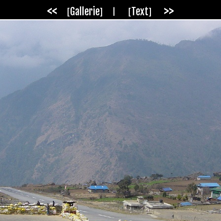
<<
>>
Gallerie
Text
|
[
]
[
]