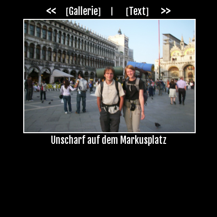
<<
>>
Gallerie
Text
|
[
]
[
]
Unscharf auf dem Markusplatz