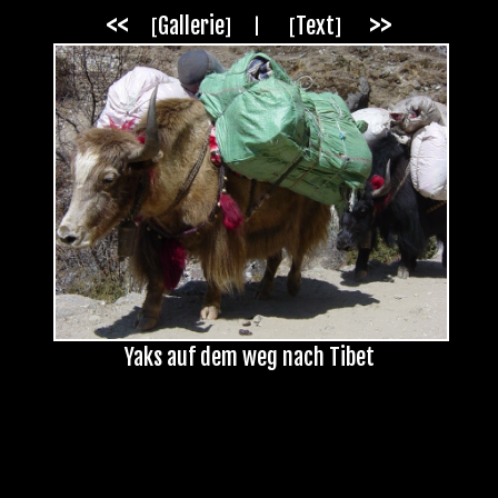
<<
>>
Gallerie
Text
|
[
]
[
]
Yaks auf dem weg nach Tibet